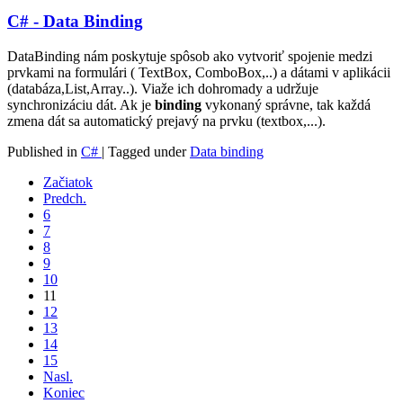
C# - Data Binding
DataBinding nám poskytuje spôsob ako vytvoriť spojenie medzi
prvkami na formulári ( TextBox, ComboBox,..) a dátami v aplikácii
(databáza,List,Array..). Viaže ich dohromady a udržuje
synchronizáciu dát. Ak je
binding
vykonaný správne, tak každá
zmena dát sa automatický prejavý na prvku (textbox,...).
Published in
C#
|
Tagged under
Data binding
Začiatok
Predch.
6
7
8
9
10
11
12
13
14
15
Nasl.
Koniec