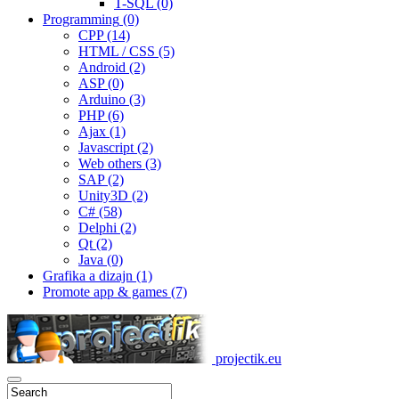
T-SQL
(0)
Programming
(0)
CPP
(14)
HTML / CSS
(5)
Android
(2)
ASP
(0)
Arduino
(3)
PHP
(6)
Ajax
(1)
Javascript
(2)
Web others
(3)
SAP
(2)
Unity3D
(2)
C#
(58)
Delphi
(2)
Qt
(2)
Java
(0)
Grafika a dizajn
(1)
Promote app & games
(7)
projectik.eu