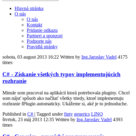
Hlavná stránka
O nás
O nás
Kontakt
Pridanie odkazu
Partneri a sponzori
Podporte nás
Pravidlá stránky
sobota, 03 august 2013 16:22
Written by
Ing.Jaroslav Vadel
4175
times
C# - Získanie všetkých typov implementujúcich
rozhranie
Minule som pracoval na aplikácii ktorá potrebovala pluginy. Chcel
som nájsť spôsob ako načítať všetky triedy, ktoré implementuju
rozhranie IPlugin automaticky. Ukážeme si, aké je to jednoduche.
Published in
C#
|
Tagged under
finty
generics
LINQ
štvrtok, 23 máj 2013 12:35
Written by
Ing.Jaroslav Vadel
4393
times