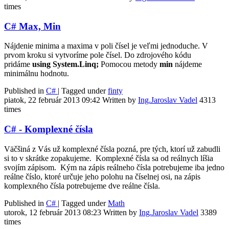
times
C# Max, Min
Nájdenie minima a maxima v poli čísel je veľmi jednoduche. V
prvom kroku si vytvoríme pole čísel. Do zdrojového kódu
pridáme
using System.Linq;
Pomocou metody
min
nájdeme
minimálnu hodnotu.
Published in
C#
|
Tagged under
finty
piatok, 22 február 2013 09:42
Written by
Ing.Jaroslav Vadel
4313
times
C# - Komplexné čísla
Väčšiná z Vás už komplexné čísla pozná, pre tých, ktorí už zabudli
si to v skrátke zopakujeme. Komplexné čísla sa od reálnych líšia
svojím zápisom. Kým na zápis reálneho čísla potrebujeme iba jedno
reálne číslo, ktoré určuje jeho polohu na číselnej osi, na zápis
komplexného čísla potrebujeme dve reálne čísla.
Published in
C#
|
Tagged under
Math
utorok, 12 február 2013 08:23
Written by
Ing.Jaroslav Vadel
3389
times