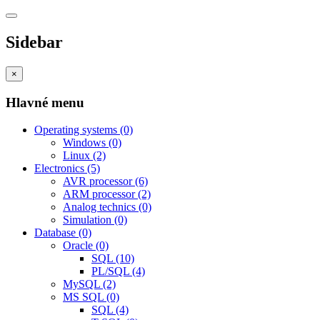
Sidebar
×
Hlavné menu
Operating systems
(0)
Windows
(0)
Linux
(2)
Electronics
(5)
AVR processor
(6)
ARM processor
(2)
Analog technics
(0)
Simulation
(0)
Database
(0)
Oracle
(0)
SQL
(10)
PL/SQL
(4)
MySQL
(2)
MS SQL
(0)
SQL
(4)