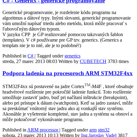
C# - Generics - generické programovanie
Generické programovanie, je rozdelenie kódu programu na
algoritmus a dátové typy. Inými slovami, generické programovanie
vám umožní napísať triedu alebo metódu, ktorá môže pracovať s
ľubovoľným dátovým typom.
V jazyku CPP je GP realizované pomocou takzvaných šablon
(templates). V c# používame pre GP tzv. generics. (Generics a
templats nie je to isté, ale je to podobné!)
Published in
C#
|
Tagged under
generics
streda, 27 marec 2013 08:03
Written by
CUBETECH
3783 times
Podpora ladenia na procesoroch ARM STM32F4xx
TM
STM32F4xx sú postavené na jadre Cortex
-M4F , ktoré obsahuje
hradvérové rozšírenie pre pokročilé ladenie funkcií. Toto rozšírenie
umožňuje zastaviť jadro, buď pri načítaní inštrukcie (breakpoint),
alebo pri prístupe k dátam (watchpoint). Keď sa jadro zastaví, môže
sa preskúmať vnútorný stav jadra ako aj vonkajší stav systému.
Akonáhle je vyšetrenie kompletné, stav jadra a systému sa obnoví a
môže pokračovať vykonávanie programu.
Published in
ARM processor
|
Tagged under
arm
stm32
sobota, 23 marec 2013 10:13
Written by
Ing.Jaroslav Vadel
3817