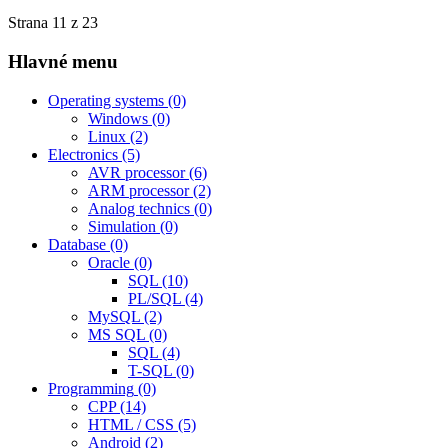
Strana 11 z 23
Hlavné menu
Operating systems
(0)
Windows
(0)
Linux
(2)
Electronics
(5)
AVR processor
(6)
ARM processor
(2)
Analog technics
(0)
Simulation
(0)
Database
(0)
Oracle
(0)
SQL
(10)
PL/SQL
(4)
MySQL
(2)
MS SQL
(0)
SQL
(4)
T-SQL
(0)
Programming
(0)
CPP
(14)
HTML / CSS
(5)
Android
(2)