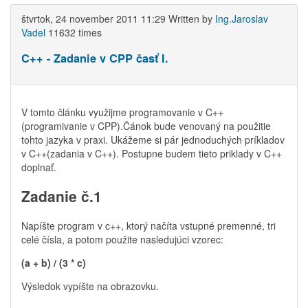
štvrtok, 24 november 2011 11:29
Written by
Ing.Jaroslav
Vadel
11632 times
C++ - Zadanie v CPP časť I.
V tomto článku využijme programovanie v C++
(programivanie v CPP).Čánok bude venovaný na použitie
tohto jazyka v praxi. Ukážeme si pár jednoduchých príkladov
v C++(zadania v C++). Postupne budem tieto priklady v C++
doplnať.
Zadanie č.1
Napíšte program v c++, ktorý načíta vstupné premenné, tri
celé čísla, a potom použite nasledujúci vzorec:
(a + b) / (3 * c)
Výsledok vypíšte na obrazovku.