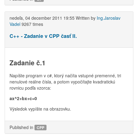
nedeľa, 04 december 2011 19:55
Written by
Ing.Jaroslav
Vadel
9267 times
C++ - Zadanie v CPP časť II.
Zadanie č.1
Napíšte program v c#, ktorý načíta vstupné premenné, tri
nenulové reálne čísla, a potom vypočítajte kvadratickú
rovnicu podľa vzorca:
ax^2+bx+c=0
Výsledok vypíšte na obrazovku.
Published in
CPP