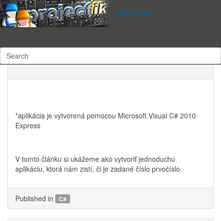
Subscribe to this RSS feed
projectik.eu
utorok, 24 apríl 2012 16:04
Written by
www.projectik.eu
13736 times
C# - Jednoduchá aplikácia na zistenie, či je číslo
prvočíslo
*aplikácia je vytvorená pomocou Microsoft Visual C# 2010
Express
V tomto článku si ukážeme ako vytvoriť jednoduchú
aplikáciu, ktorá nám zistí, či je zadané číslo prvočíslo.
Published in
C#