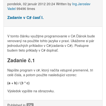
pondelok, 02 január 2012 20:24
Written by
Ing.Jaroslav
Vadel
99496 times
Zadanie v C# časť I.
V tomto článku využijme programovanie v C#.Článok bude
venovaný na použitie tohto jazyka v praxi. Ukážeme si pár
jednoduchých príkladov v C#(zadania v C#). Postupne
budem tieto priklady v C# doplnať.
Zadanie č.1
Napíšte program v c#, ktorý načíta vstupné premenné, tri
celé čísla, a potom použite nasledujúci vzorec:
(a + b) / (3 * c)
Výsledok vypíšte na obrazovku.
Published in
C#