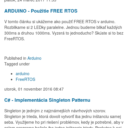
ARDUINO - Použitie FREE RTOS
V tomto článku si ukážeme ako použiť FREE RTOS v arduino.
Rozblikame si 2 LEDky paralelne. Jednou budeme blikať každých
300ms a druhou 1000ms. Vyzerá to jednoducho? Skúste si to bez
FreeRTOS.
Published in
Arduino
Tagged under
arduino
FreeRTOS
utorok, 01 november 2016 08:47
C# - Implementácia Singleton Patternu
Singleton je jedným z najznámejších návrhových vzorov.
Singleton je trieda, ktorá dovoli vytvoriť iba jednu inštanciu samej
seba. Využijeme ho pri riešení problémov, kedy je potrebné, aby v
celom programe bežala iba jedna inštancia triedy. Poskytne k nej