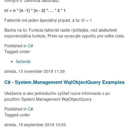
rovných x. Definícia faktoriálu:
n! = n * (n -1) * (n - 2) *. . . * 2 * 1
Faktoriál má jeden špeciálny prípad, a to: 0! = 1
Bacha na to: Funkcia faktoriál rastie rýchlejšie, než akákoľvek
exponenciálna funkcia. Preto sa vyvarujte vypočtu pre veľke císla.
Published in
C#
Tagged under
factorial
streda, 13 november 2019 11:39
C# - System.Management WqlObjectQuery Examples
Ukážeme si ako jednoducho vyčitať rozne informacie o pc
použitím System.Management WqlObjectQuery
Published in
C#
Tagged under
streda, 19 september 2018 10:53