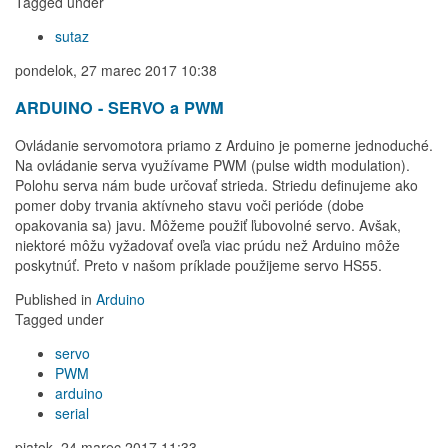
Tagged under
sutaz
pondelok, 27 marec 2017 10:38
ARDUINO - SERVO a PWM
Ovládanie servomotora priamo z Arduino je pomerne jednoduché.
Na ovládanie serva využívame PWM (pulse width modulation).
Polohu serva nám bude určovať strieda. Striedu definujeme ako
pomer doby trvania aktívneho stavu voči perióde (dobe
opakovania sa) javu. Môžeme použiť ľubovolné servo. Avšak,
niektoré môžu vyžadovať oveľa viac prúdu než Arduino môže
poskytnúť. Preto v našom príklade použijeme servo HS55.
Published in
Arduino
Tagged under
servo
PWM
arduino
serial
piatok, 24 marec 2017 11:33