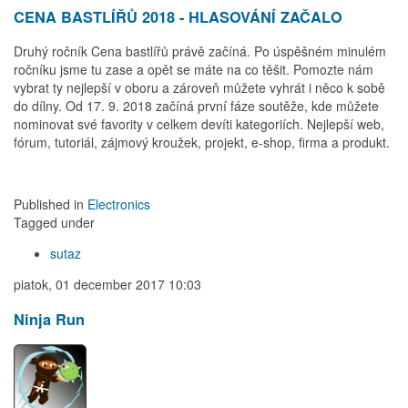
CENA BASTLÍŘŮ 2018 - HLASOVÁNÍ ZAČALO
Druhý ročník Cena bastlířů právě začíná. Po úspěšném minulém
ročníku jsme tu zase a opět se máte na co těšit. Pomozte nám
vybrat ty nejlepší v oboru a zároveň můžete vyhrát i něco k sobě
do dílny. Od 17. 9. 2018 začíná první fáze soutěže, kde můžete
nominovat své favority v celkem devíti kategoriích. Nejlepší web,
fórum, tutoriál, zájmový kroužek, projekt, e-shop, firma a produkt.
Published in
Electronics
Tagged under
sutaz
piatok, 01 december 2017 10:03
Ninja Run