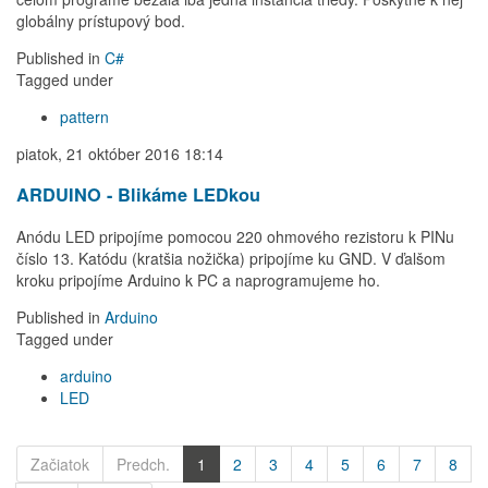
globálny prístupový bod.
Published in
C#
Tagged under
pattern
piatok, 21 október 2016 18:14
ARDUINO - Blikáme LEDkou
Anódu LED pripojíme pomocou 220 ohmového rezistoru k PINu
číslo 13. Katódu (kratšia nožička) pripojíme ku GND. V ďalšom
kroku pripojíme Arduino k PC a naprogramujeme ho.
Published in
Arduino
Tagged under
arduino
LED
Začiatok
Predch.
1
2
3
4
5
6
7
8