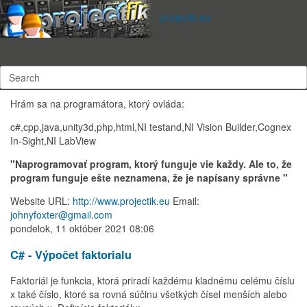
Subscribe to this RSS feed
projectik.eu
Ing.Jaroslav Vadel
Som zakladateľom
www.projectik.eu.
Hrám sa na programátora, ktorý ovláda:
c#,cpp,java,unity3d,php,html,NI testand,NI Vision Builder,Cognex
In-Sight,NI LabView
"Naprogramovať program, ktorý funguje vie každy. Ale to, že
program funguje ešte neznamena, že je napísany správne "
Website URL:
http://www.projectik.eu
Email:
johnyfoxter@gmail.com
pondelok, 11 október 2021 08:06
C# - Výpočet faktorialu
Faktoriál je funkcia, ktorá priradí každému kladnému celému číslu
x také číslo, ktoré sa rovná súčinu všetkých čísel menších alebo