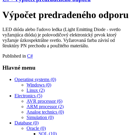
Výpočet predradeného odporu
LED dióda alebo ľudovo ledka (Light Emitting Diode - svetlo
vyžarujúca dióda) je polovodičový elektronický prvok ktorý
vyžaruje úzkospektrálne svetlo. Vyžarovaná farba závisí od
štruktúry PN prechodu a použitého materiálu.
Published in
C#
Hlavné menu
Operating systems
(0)
Windows
(0)
Linux
(2)
Electronics
(5)
AVR processor
(6)
ARM processor
(2)
Analog technics
(0)
Simulation
(0)
Database
(0)
Oracle
(0)
SQL
(10)