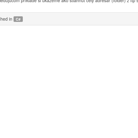
ledujúcom príklade si ukážeme ako stiahnuť celý adresár (folder) z ftp
shed in
C#