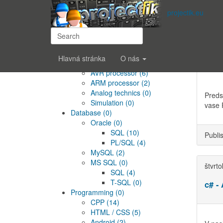
Subscrib
projectik.eu
Hlavné menu
utoro
Operating systems
(0)
Stah
Windows
(0)
Linux
(2)
Hlavná stránka
O nás
Electronics
(5)
AVR processor
(6)
ARM processor
(2)
Analog technics
(0)
Preds
Simulation
(0)
vase 
Database
(0)
Oracle
(0)
SQL
(10)
Publi
PL/SQL
(4)
MySQL
(2)
MS SQL
(0)
štvrt
SQL
(4)
T-SQL
(0)
c# -
Programming
(0)
CPP
(14)
HTML / CSS
(5)
Android
(2)