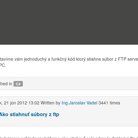
e to this RSS feed
k, 05 marec 2019 12:00
Written by
Alojz Benďák
14450 times
ovanie suborov z FTP cez PROXY
tavíme vám jednoduchý a funkčný kód ktorý stiahne súbor z FTP serve
PC.
shed in
C#
ok, 21 jún 2012 13:02
Written by
Ing.Jaroslav Vadel
3441 times
 Ako stiahnuť súbory z ftp