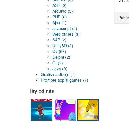
V nas
ASP
(0)
Arduino
(3)
PHP
(6)
Publi
Ajax
(1)
Javascript
(2)
Web others
(3)
SAP
(2)
Unity3D
(2)
C#
(58)
Delphi
(2)
Qt
(2)
Java
(0)
Grafika a dizajn
(1)
Promote app & games
(7)
Hry od nás