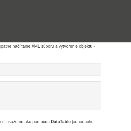
spätne načíitanie XML súboru a vytvorenie objektu -
ch si ukážeme ako pomocou
DataTable
jednoducho