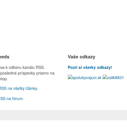
eeds
Vaše odkazy
ť sa k odberu kanálu RSS.
Pozri si všetky odkazy!
 posledné príspevky priamo na
ktop.
SS na všetký články.
SS na fórum.