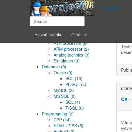
Subscrib
projectik.eu
Hlavné menu
stred
Operating systems
(0)
C# -
Windows
(0)
Linux
(2)
Hlavná stránka
O nás
Electronics
(5)
AVR processor
(6)
Tento
ARM processor
(2)
deseri
Analog technics
(0)
Simulation
(0)
Database
(0)
Publi
Oracle
(0)
SQL
(10)
PL/SQL
(4)
utoro
MySQL
(2)
MS SQL
(0)
C# -
SQL
(4)
T-SQL
(0)
Programming
(0)
CPP
(14)
V tom
HTML / CSS
(5)
vytvor
Android
(2)