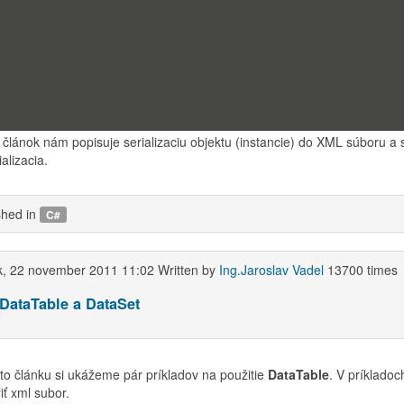
e to this RSS feed
a, 05 september 2012 06:52
Written by
Ing.Jaroslav Vadel
4810 times
 Čítanie a zápis XML pomocou serializácie
 článok nám popisuje serializaciu objektu (instancie) do XML súboru a 
alizacia.
shed in
C#
k, 22 november 2011 11:02
Written by
Ing.Jaroslav Vadel
13700 times
 DataTable a DataSet
to článku si ukážeme pár príkladov na použitie
DataTable
. V príklado
iť xml subor.