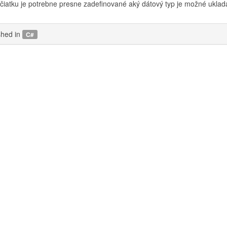
čiatku je potrebne presne zadefinované aký dátový typ je možné uklada
shed in
C#