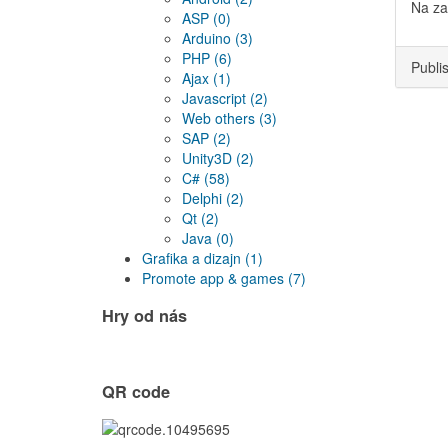
Na za
ASP
(0)
Arduino
(3)
PHP
(6)
Publi
Ajax
(1)
Javascript
(2)
Web others
(3)
SAP
(2)
Unity3D
(2)
C#
(58)
Delphi
(2)
Qt
(2)
Java
(0)
Grafika a dizajn
(1)
Promote app & games
(7)
Hry od nás
QR code