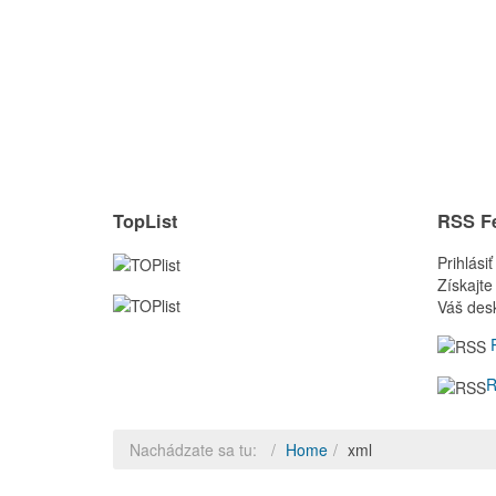
TopList
RSS F
Prihlási
Získajte
Váš des
R
R
Nachádzate sa tu:
Home
xml