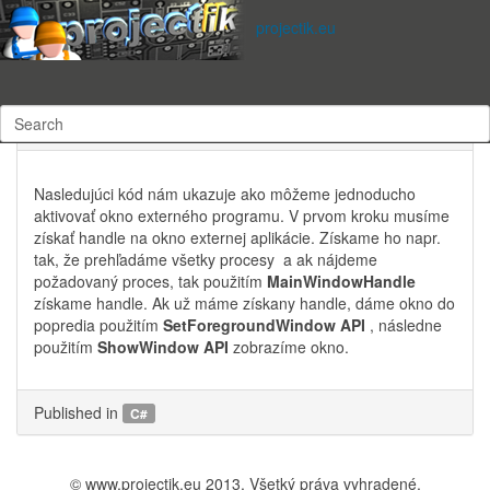
Subscribe to this RSS feed
projectik.eu
utorok, 31 január 2012 14:24
Written by
Ing.Jaroslav Vadel
3316 times
C# - Ako môžem aktivovať externe okno
Nasledujúci kód nám ukazuje ako môžeme jednoducho
aktivovať okno externého programu.
V prvom kroku musíme
získať
handle
na okno
externej aplikácie
. Získame ho napr.
tak, že prehľadáme všetky procesy a ak nájdeme
požadovaný proces, tak použitím
MainWindowHandle
získame handle. Ak už máme získany handle, dáme okno do
popredia použitím
SetForegroundWindow API
, následne
použitím
ShowWindow API
zobrazíme okno.
Published in
C#
© www.projectik.eu 2013. Všetký práva vyhradené.