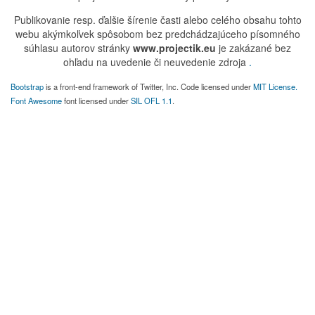
Publikovanie resp. ďalšie šírenie časti alebo celého obsahu tohto
webu akýmkoľvek spôsobom bez predchádzajúceho písomného
súhlasu autorov stránky
www.projectik.eu
je zakázané bez
ohľadu na uvedenie či neuvedenie zdroja
.
Bootstrap
is a front-end framework of Twitter, Inc. Code licensed under
MIT License.
Font Awesome
font licensed under
SIL OFL 1.1
.