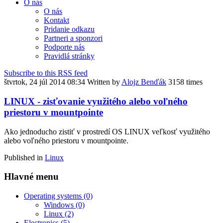
O nás
O nás
Kontakt
Pridanie odkazu
Partneri a sponzori
Podporte nás
Pravidlá stránky
Subscribe to this RSS feed
štvrtok, 24 júl 2014 08:34
Written by
Alojz Benďák
3158 times
LINUX - zisťovanie využitého alebo voľného
priestoru v mountpointe
Ako jednoducho zistiť v prostredí OS LINUX veľkosť využitého
alebo voľného priestoru v mountpointe.
Published in
Linux
Hlavné menu
Operating systems
(0)
Windows
(0)
Linux
(2)
Electronics
(5)