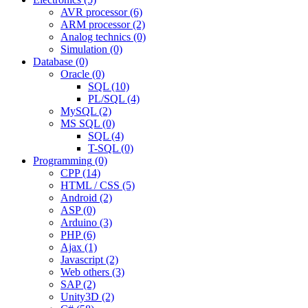
AVR processor
(6)
ARM processor
(2)
Analog technics
(0)
Simulation
(0)
Database
(0)
Oracle
(0)
SQL
(10)
PL/SQL
(4)
MySQL
(2)
MS SQL
(0)
SQL
(4)
T-SQL
(0)
Programming
(0)
CPP
(14)
HTML / CSS
(5)
Android
(2)
ASP
(0)
Arduino
(3)
PHP
(6)
Ajax
(1)
Javascript
(2)
Web others
(3)
SAP
(2)
Unity3D
(2)