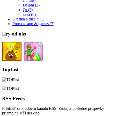
C#
(58)
Delphi
(2)
Qt
(2)
Java
(0)
Grafika a dizajn
(1)
Promote app & games
(7)
Hry od nás
TopList
RSS Feeds
Prihlásiť sa k odberu kanálu RSS. Získajte posledné príspevky
priamo na Váš desktop.