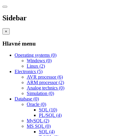
Sidebar
×
Hlavné menu
Operating systems
(0)
Windows
(0)
Linux
(2)
Electronics
(5)
AVR processor
(6)
ARM processor
(2)
Analog technics
(0)
Simulation
(0)
Database
(0)
Oracle
(0)
SQL
(10)
PL/SQL
(4)
MySQL
(2)
MS SQL
(0)
SQL
(4)