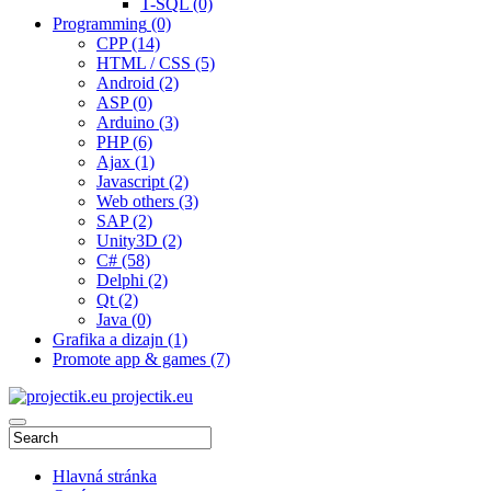
T-SQL
(0)
Programming
(0)
CPP
(14)
HTML / CSS
(5)
Android
(2)
ASP
(0)
Arduino
(3)
PHP
(6)
Ajax
(1)
Javascript
(2)
Web others
(3)
SAP
(2)
Unity3D
(2)
C#
(58)
Delphi
(2)
Qt
(2)
Java
(0)
Grafika a dizajn
(1)
Promote app & games
(7)
projectik.eu
Hlavná stránka