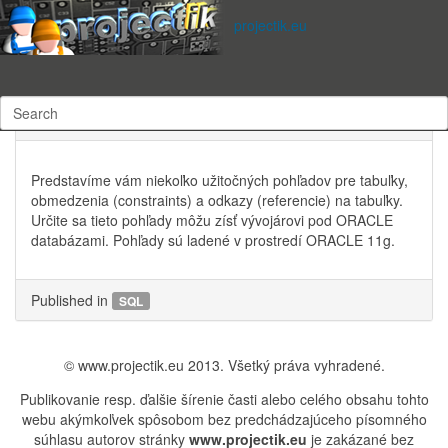
Subscribe to this RSS feed
projectik.eu
streda, 23 júl 2014 14:32
Written by
Alojz Benďák
3200 times
SQL - užitočné pohľady pre databázového
programátora časť 1.
Predstavíme vám niekoľko užitočných pohľadov pre tabuľky,
obmedzenia (constraints) a odkazy (referencie) na tabuľky.
Určite sa tieto pohľady môžu zísť vývojárovi pod ORACLE
databázami. Pohľady sú ladené v prostredí ORACLE 11g.
Published in
SQL
© www.projectik.eu 2013. Všetký práva vyhradené.
Publikovanie resp. ďalšie šírenie časti alebo celého obsahu tohto
webu akýmkoľvek spôsobom bez predchádzajúceho písomného
súhlasu autorov stránky
www.projectik.eu
je zakázané bez