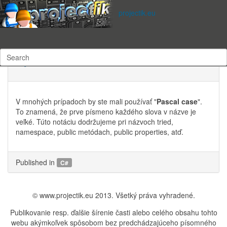
Subscribe to this RSS feed
projectik.eu
štvrtok, 12 november 2015 13:48
Written by
Ing.Jaroslav
Vadel
3356 times
C# - Veľkosť písmen v názvoch - Capitalization
Styles
V mnohých prípadoch by ste mali používať "
Pascal case
".
To znamená, že prve písmeno každého slova v názve je
veľké. Túto notáciu dodržujeme pri názvoch tried,
namespace, public metódach, public properties, atď.
Published in
C#
© www.projectik.eu 2013. Všetký práva vyhradené.
Publikovanie resp. ďalšie šírenie časti alebo celého obsahu tohto
webu akýmkoľvek spôsobom bez predchádzajúceho písomného