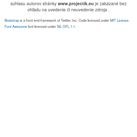
súhlasu autorov stránky
www.projectik.eu
je zakázané bez
ohľadu na uvedenie či neuvedenie zdroja
.
Bootstrap
is a front-end framework of Twitter, Inc. Code licensed under
MIT License.
Font Awesome
font licensed under
SIL OFL 1.1
.