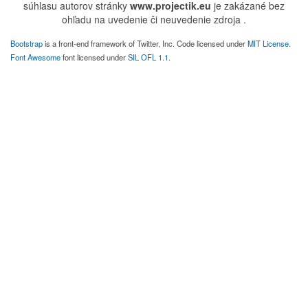
súhlasu autorov stránky
www.projectik.eu
je zakázané bez
ohľadu na uvedenie či neuvedenie zdroja
.
Bootstrap
is a front-end framework of Twitter, Inc. Code licensed under
MIT License.
Font Awesome
font licensed under
SIL OFL 1.1
.