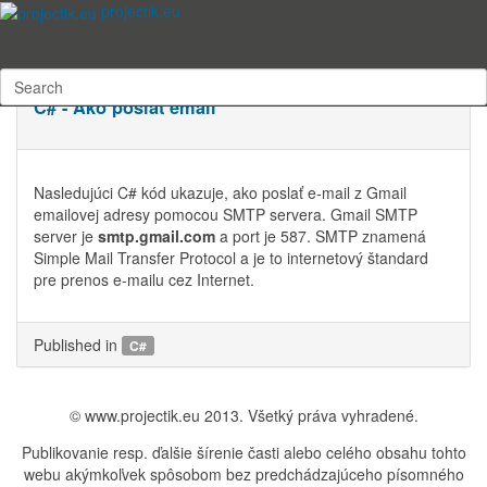
Subscribe to this RSS feed
projectik.eu
streda, 15 február 2012 21:42
Written by
Ing.Jaroslav Vadel
3394 times
C# - Ako poslať email
Nasledujúci C# kód ukazuje, ako poslať e-mail z Gmail
emailovej adresy pomocou SMTP servera. Gmail SMTP
server je
smtp.gmail.com
a port je 587. SMTP znamená
Simple Mail Transfer Protocol a je to internetový štandard
pre prenos e-mailu cez Internet.
Published in
C#
© www.projectik.eu 2013. Všetký práva vyhradené.
Publikovanie resp. ďalšie šírenie časti alebo celého obsahu tohto
webu akýmkoľvek spôsobom bez predchádzajúceho písomného